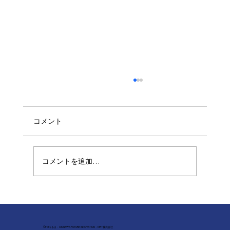
コメント
手話と笑いの架け橋
コメントを追加…
©FMうるま・OKINAWA FUTURE INNOVATION・MRT株式会社