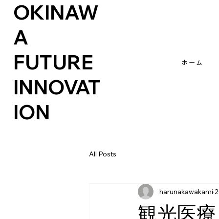
OKINAW
A
FUTURE
ホーム
INNOVAT
ION
All Posts
harunakawakami
観光医療