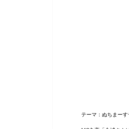
テーマ：ぬちまーす