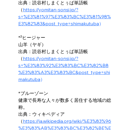
出典：読谷村しまくとぅば単語帳
（
https://yomitan-sonsi.jp/?
s=%E3%81%97%E3%83%BC%E3%81%98%
E3%82%83&post_type=shimakutuba
）
*²ヒージャー
山羊（ヤギ）
出典：読谷村しまくとぅば単語帳
（
https://yomitan-sonsi.jp/?
s=%E3%83%92%E3%83%BC%E3%82%B8
%E3%83%A3%E3%83%BC&post_type=shi
makutuba
）
*ブルーゾーン
健康で長寿な人々が数多く居住する地域の総
称。
出典：ウィキペディア
（
https://ja.wikipedia.org/wiki/%E3%83%96
%E3%83%AB%E3%83%BC%E3%82%BE%E