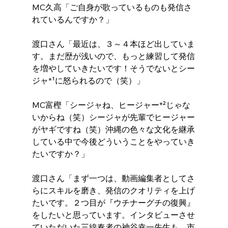
MC久高「ご自身が歌っているものも発信さ
れているんですか？」
渡口さん「最近は、３～４本ほど出していま
す。まだ歴が浅いので、もっと練習して発信
を増やしていきたいです！そうでないとシー
ジャ*¹に怒られるので（笑）」
MC富樫「シージャね、ヒージャー*²じゃな
いからね（笑）シージャが先輩でヒージャー
がヤギですね（笑）沖縄の色々な文化を継承
している中で今後どういうことをやっていき
たいですか？」
渡口さん「まず一つは、動画編集者としてさ
らにスキルを磨き、発信のクオリティを上げ
たいです。２つ目が『ウチナーグチの復興』
をしたいと思っています。インタビューさせ
ていただいた三線奏者の神谷幸一先生も、市