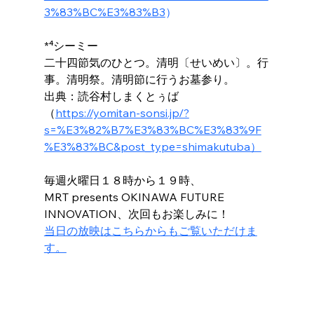
3%83%BC%E3%83%B3
）
*⁴シーミー
二十四節気のひとつ。清明〔せいめい〕。行
事。清明祭。清明節に行うお墓参り。
出典：読谷村しまくとぅば
（
https://yomitan-sonsi.jp/?
s=%E3%82%B7%E3%83%BC%E3%83%9F
%E3%83%BC&post_type=shimakutuba）
毎週火曜日１８時から１９時、
MRT presents OKINAWA FUTURE 
INNOVATION、次回もお楽しみに！
当日の放映はこちらからもご覧いただけま
す。