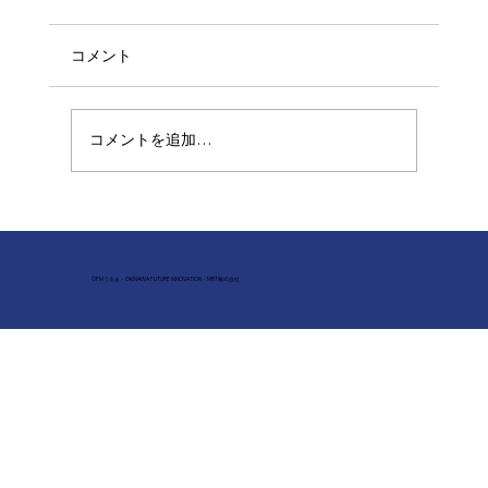
コメント
手話と笑いの架け橋
コメントを追加…
©FMうるま・OKINAWA FUTURE INNOVATION・MRT株式会社