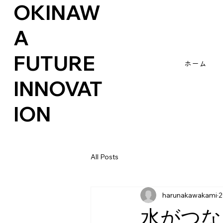
OKINAW
A
FUTURE
ホーム
INNOVAT
ION
All Posts
harunakawakami
水がつな