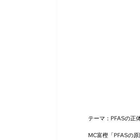
テーマ：PFASの
MC富樫「PFAS