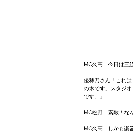
MC久高「今日は三
優稀乃さん「これは
の木です。スタジオ
です。」
MC松野「素敵！な
MC久高「しかも楽