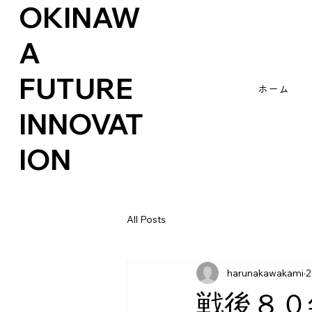
OKINAW
A
FUTURE
ホーム
INNOVAT
ION
All Posts
harunakawakami
戦後８０